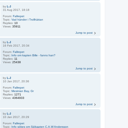
by
L-J
31 Aug 2017, 18:18
Forum:
Fallrepet
Topic:
Vad händer i Trollhättan
Replies:
10
Views:
35911
Jump to post
by
L-J
16 Feb 2017, 20:34
Forum:
Fallrepet
Topic:
Info om kapten Bille - fanns han?
Replies:
11
Views:
25438
Jump to post
by
L-J
10 Jan 2017, 20:36
Forum:
Fallrepet
Topic:
Mesinian Bay, Gr
Replies:
1271
Views:
4364933
Jump to post
by
L-J
10 Jan 2017, 20:29
Forum:
Fallrepet
Topic:
Info sökes om Sjökapten C.A.W Andersson