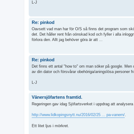
L-J
Re: pinkod
Oavsett vad man har för O/S så finns det program som sköt
det. Det håller rent från oönskad kod och fyller i alla inlo
förlora den. Allt jag behöver göra är att ...
Re: pinkod
Det finns ett antal "how to" om man söker på google. Men d
av din dator och försvårar obehöriga/aningslösa personer fr
L-J
Vänersjöfartens framtid.
Regeringen gav idag Sjöfartsverket i uppdrag att analysera 
http://www.lidkopingsnytt.nu/2016/02/25 ... pa-vanern/
.
Ett litet ljus i mörkret.