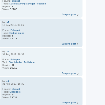
Forum:
Fallrepet
Topic:
Kustbevakningsfartyget Poseidon
Replies:
2
Views:
32188
Jump to post
by
L-J
17 Jun 2019, 08:36
Forum:
Fallrepet
Topic:
Hårt på grund
Replies:
4
Views:
13917
Jump to post
by
L-J
31 Aug 2017, 18:34
Forum:
Fallrepet
Topic:
Vad händer i Trollhättan
Replies:
10
Views:
35911
Jump to post
by
L-J
31 Aug 2017, 18:30
Forum:
Fallrepet
Topic:
Skräppost!
Replies:
17
Views:
73631
Jump to post