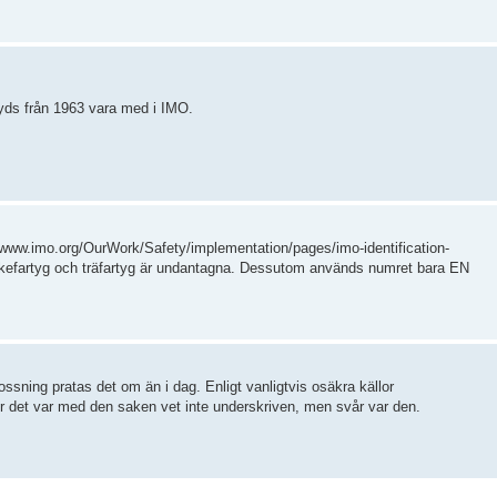
loyds från 1963 vara med i IMO.
//www.imo.org/OurWork/Safety/implementation/pages/imo-identification-
kefartyg och träfartyg är undantagna. Dessutom används numret bara EN
islossning pratas det om än i dag. Enligt vanligtvis osäkra källor
ur det var med den saken vet inte underskriven, men svår var den.