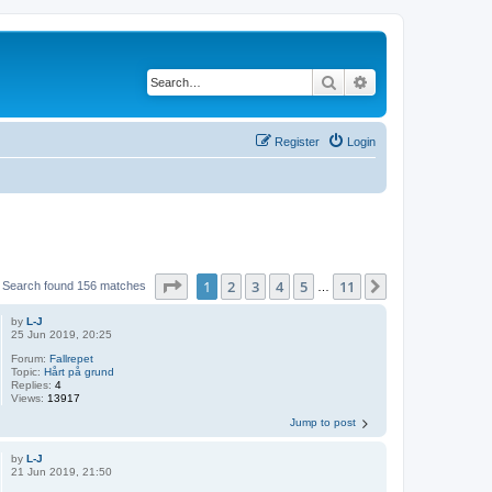
Search
Advanced search
Register
Login
Page
1
of
11
1
2
3
4
5
11
Next
Search found 156 matches
…
by
L-J
25 Jun 2019, 20:25
Forum:
Fallrepet
Topic:
Hårt på grund
Replies:
4
Views:
13917
Jump to post
by
L-J
21 Jun 2019, 21:50