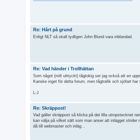
Re: Hårt på grund
Enligt NLT så skall tydligen John Blund vara inblandad.
Re: Vad händer i Trollhättan
Som något (milt uttryckt) tågtokig ser jag också att en upp
Kanske inget för detta forum, men tågtrafik och sjöfart har 
L-J
Re: Skräppost!
Vad gäller skräppost så klicka på det lilla utropstecknet n
kan välja på vilket sätt som man anser att inlägget strider
då till webmaster och inläg...