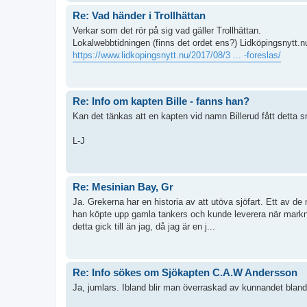
Re: Vad händer i Trollhättan
Verkar som det rör på sig vad gäller Trollhättan.
Lokalwebbtidningen (finns det ordet ens?) Lidköpingsnytt.nu
https://www.lidkopingsnytt.nu/2017/08/3 ... -foreslas/
Re: Info om kapten Bille - fanns han?
Kan det tänkas att en kapten vid namn Billerud fått detta 
L-J
Re: Mesinian Bay, Gr
Ja. Grekerna har en historia av att utöva sjöfart. Ett av d
han köpte upp gamla tankers och kunde leverera när markn
detta gick till än jag, då jag är en j...
Re: Info sökes om Sjökapten C.A.W Andersson
Ja, jumlars. Ibland blir man överraskad av kunnandet bland