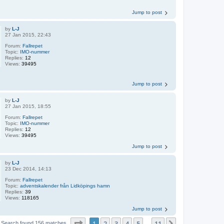
Jump to post
by
L-J
27 Jan 2015, 22:43
Forum:
Fallrepet
Topic:
IMO-nummer
Replies:
12
Views:
39495
Jump to post
by
L-J
27 Jan 2015, 18:55
Forum:
Fallrepet
Topic:
IMO-nummer
Replies:
12
Views:
39495
Jump to post
by
L-J
23 Dec 2014, 14:13
Forum:
Fallrepet
Topic:
adventskalender från Lidköpings hamn
Replies:
39
Views:
118165
Jump to post
Page
1
of
11
1
2
3
4
5
11
Search found 156 matches
…