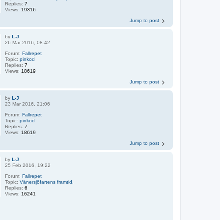
Replies:
7
Views:
19316
Jump to post
by
L-J
26 Mar 2016, 08:42
Forum:
Fallrepet
Topic:
pinkod
Replies:
7
Views:
18619
Jump to post
by
L-J
23 Mar 2016, 21:06
Forum:
Fallrepet
Topic:
pinkod
Replies:
7
Views:
18619
Jump to post
by
L-J
25 Feb 2016, 19:22
Forum:
Fallrepet
Topic:
Vänersjöfartens framtid.
Replies:
6
Views:
16241