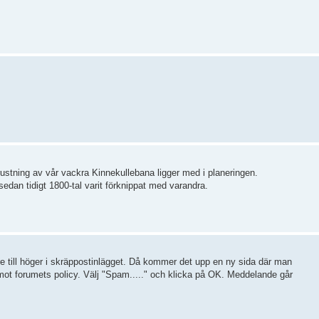
rustning av vår vackra Kinnekullebana ligger med i planeringen.
sedan tidigt 1800-tal varit förknippat med varandra.
ere till höger i skräppostinlägget. Då kommer det upp en ny sida där man
 mot forumets policy. Välj "Spam....." och klicka på OK. Meddelande går