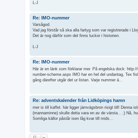
L-J
Re: IMO-nummer
Varsågod.
Vad jag förstår så ska alla fartyg som var registrerade i L
Det är nog därför som det finns luckor i historien.
L-J
Re: IMO-nummer
Här är en länk som förklarar mer. På engelska dock: http:
number-scheme.aspx IMO har en hel del undantag, Tex fis
gång därefter utgår det ur listan. Varje nummer ä...
Re: adventskalender från Lidköpings hamn
mer is till kaffet. här ligger järnvägsbron risigt till! Denna 
(mannaminne) skulle detta vara en av de värsta... ;) Nå, h
Somliga källor påstår isen låg kvar till mids...