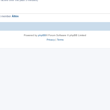
 active over the past 5 minutes)
st member
Ällön
Powered by
phpBB
® Forum Software © phpBB Limited
Privacy
|
Terms