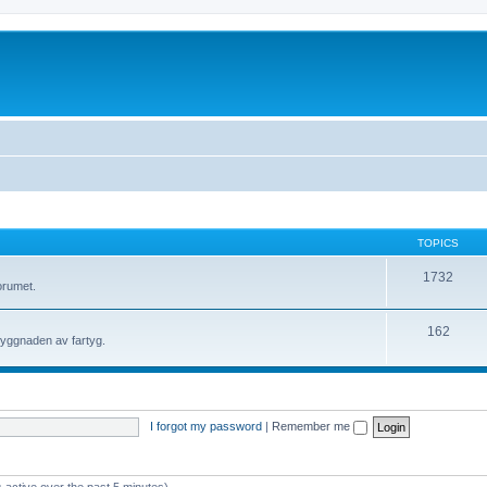
TOPICS
1732
orumet.
162
byggnaden av fartyg.
I forgot my password
|
Remember me