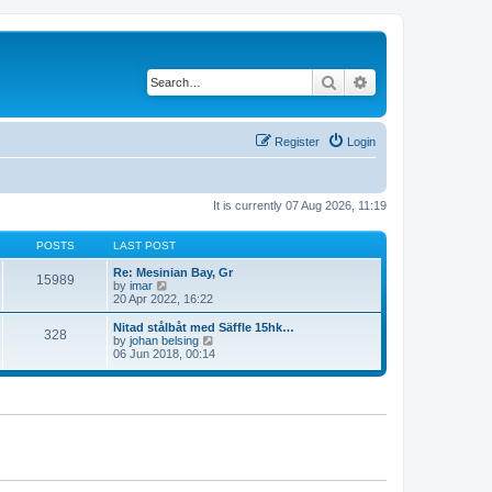
Search
Advanced search
Register
Login
It is currently 07 Aug 2026, 11:19
POSTS
LAST POST
Re: Mesinian Bay, Gr
15989
V
by
imar
i
20 Apr 2022, 16:22
e
w
Nitad stålbåt med Säffle 15hk…
328
t
V
by
johan belsing
h
i
06 Jun 2018, 00:14
e
e
l
w
a
t
t
h
e
e
s
l
t
a
p
t
o
e
s
s