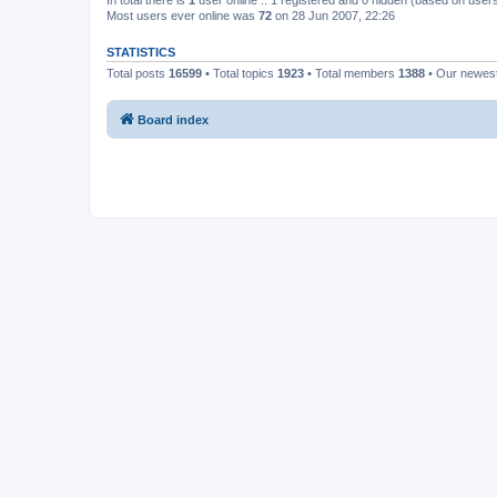
In total there is
1
user online :: 1 registered and 0 hidden (based on users
Most users ever online was
72
on 28 Jun 2007, 22:26
STATISTICS
Total posts
16599
• Total topics
1923
• Total members
1388
• Our newe
Board index