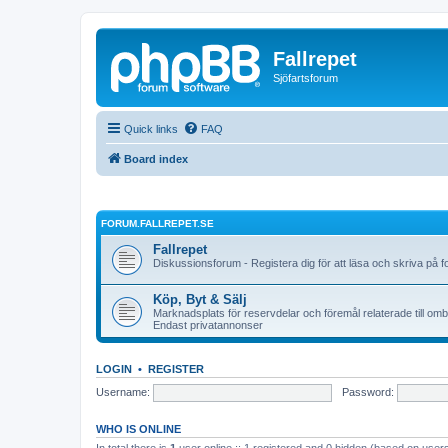
Fallrepet
Sjöfartsforum
Quick links
FAQ
Board index
FORUM.FALLREPET.SE
Fallrepet
Diskussionsforum - Registera dig för att läsa och skriva på f
Köp, Byt & Sälj
Marknadsplats för reservdelar och föremål relaterade till om
Endast privatannonser
LOGIN
•
REGISTER
Username:
Password:
WHO IS ONLINE